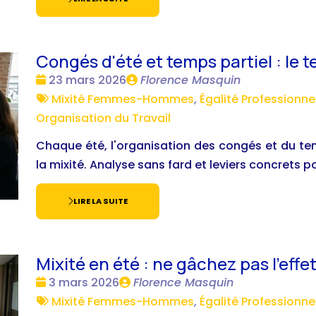
Congés d'été et temps partiel : le t
Date
Publié
23 mars 2026
Florence Masquin
:
Tags
par
Mixité Femmes-Hommes
,
Égalité Professionne
:
Organisation du Travail
Chaque été, l'organisation des congés et du te
la mixité. Analyse sans fard et leviers concrets po
LIRE LA SUITE
Mixité en été : ne gâchez pas l'effe
Date
Publié
3 mars 2026
Florence Masquin
:
Tags
par
Mixité Femmes-Hommes
,
Égalité Professionne