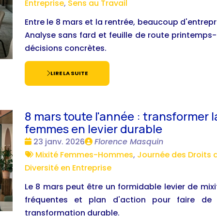
:
Entreprise
,
Sens au Travail
Entre le 8 mars et la rentrée, beaucoup d'entrepri
Analyse sans fard et feuille de route printemps
décisions concrètes.
LIRE LA SUITE
8 mars toute l'année : transformer 
femmes en levier durable
Date
Publié
23 janv. 2026
Florence Masquin
:
Tags
par
Mixité Femmes-Hommes
,
Journée des Droits
:
Diversité en Entreprise
Le 8 mars peut être un formidable levier de mixit
fréquentes et plan d'action pour faire de
transformation durable.