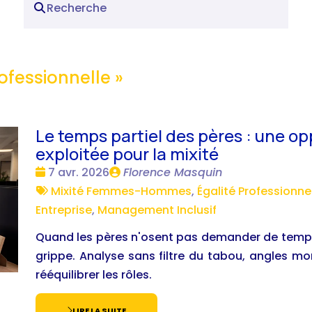
rofessionnelle
»
Le temps partiel des pères : une o
exploitée pour la mixité
Date
Publié
7 avr. 2026
Florence Masquin
:
Tags
par
Mixité Femmes-Hommes
,
Égalité Professionne
:
Entreprise
,
Management Inclusif
Quand les pères n'osent pas demander de temps p
grippe. Analyse sans filtre du tabou, angles m
rééquilibrer les rôles.
LIRE LA SUITE