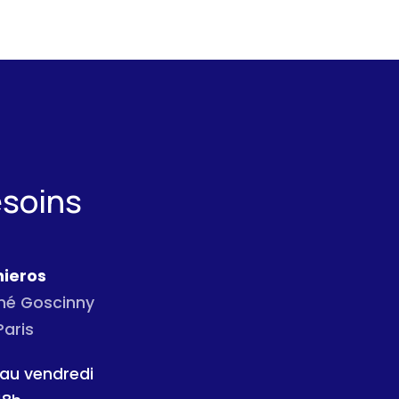
esoins
ieros
ené Goscinny
Paris
 au vendredi