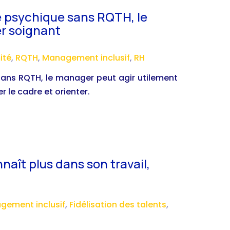
e psychique sans RQTH, le
er soignant
ité
,
RQTH
,
Management inclusif
,
RH
sans RQTH, le manager peut agir utilement
er le cadre et orienter.
aît plus dans son travail,
gement inclusif
,
Fidélisation des talents
,