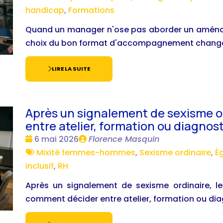
:
handicap
,
Formations
Quand un manager n'ose pas aborder un aménag
choix du bon format d'accompagnement change 
LIRE LA SUITE
Après un signalement de sexisme o
entre atelier, formation ou diagnost
Date
Publié
6 mai 2026
Florence Masquin
:
Tags
par
Mixité femmes-hommes
,
Sexisme ordinaire
,
Ég
:
inclusif
,
RH
Après un signalement de sexisme ordinaire, l
comment décider entre atelier, formation ou diag