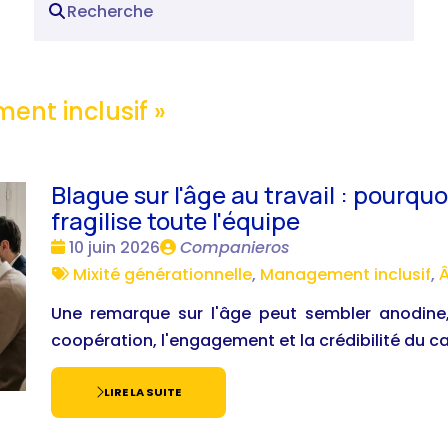
nt inclusif
»
Blague sur l'âge au travail : pourqu
fragilise toute l'équipe
Date
Publié
10 juin 2026
Companieros
:
Tags
par
Mixité générationnelle
,
Management inclusif
,
Â
:
Une remarque sur l'âge peut sembler anodine,
coopération, l'engagement et la crédibilité du cad
LIRE LA SUITE