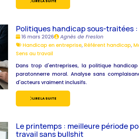
LIRE LA SUITE
Politiques handicap sous-traitées : 
Date
Publié
16 mars 2026
Agnès de Freslon
:
Tags
par
Handicap en entreprise
,
Référent handicap
,
Ma
:
Sens au travail
Dans trop d'entreprises, la politique handicap
paratonnerre moral. Analyse sans complaisanc
d'acteurs vraiment inclusifs.
LIRE LA SUITE
Le printemps : meilleure période po
travail sans bullshit