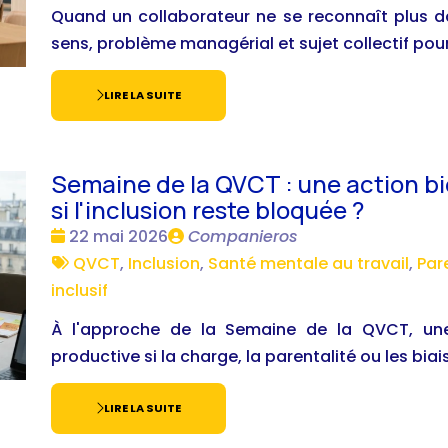
Quand un collaborateur ne se reconnaît plus dan
sens, problème managérial et sujet collectif pour 
LIRE LA SUITE
Semaine de la QVCT : une action bi
si l'inclusion reste bloquée ?
Date
Publié
22 mai 2026
Companieros
:
Tags
par
QVCT
,
Inclusion
,
Santé mentale au travail
,
Par
:
inclusif
À l'approche de la Semaine de la QVCT, une
productive si la charge, la parentalité ou les bi
LIRE LA SUITE