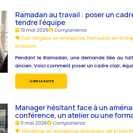
Ramadan au travail : poser un cadre c
tendre l'équipe
Date
Publié
19 mai 2026
Companieros
:
Tags
par
Fait religieux en entreprise
,
Ramadan en entrep
:
inclusion
Pendant le Ramadan, une demande liée au fait 
ancien. Voici comment poser un cadre clair, équi
LIRE LA SUITE
Manager hésitant face à un aménag
conférence, un atelier ou une forma
Date
Publié
11 mai 2026
Companieros
:
Tags
par
Handicap en entreprise
,
Managers de proximi