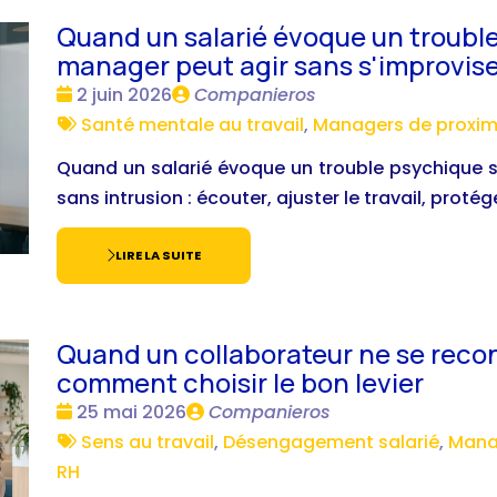
Quand un salarié évoque un troubl
manager peut agir sans s'improvis
Date
Publié
2 juin 2026
Companieros
:
Tags
par
Santé mentale au travail
,
Managers de proxim
:
Quand un salarié évoque un trouble psychique 
sans intrusion : écouter, ajuster le travail, protég
LIRE LA SUITE
Quand un collaborateur ne se reconn
comment choisir le bon levier
Date
Publié
25 mai 2026
Companieros
:
Tags
par
Sens au travail
,
Désengagement salarié
,
Mana
:
RH