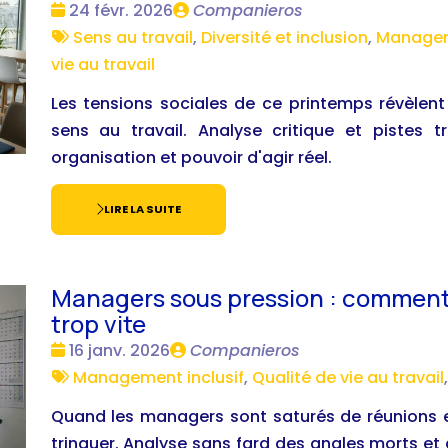
Date
Publié
24 févr. 2026
Companieros
:
Tags
par
Sens au travail
,
Diversité et inclusion
,
Manageme
:
vie au travail
Les tensions sociales de ce printemps révèlent 
sens au travail. Analyse critique et pistes tr
organisation et pouvoir d'agir réel.
LIRE LA SUITE
Managers sous pression : comment r
trop vite
Date
Publié
16 janv. 2026
Companieros
:
Tags
par
Management inclusif
,
Qualité de vie au travail
:
Quand les managers sont saturés de réunions et 
trinquer. Analyse sans fard des angles morts e