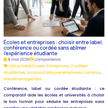
Écoles et entreprises : choisir entre label,
conférence ou cordée sans abîmer
l'expérience étudiante
Date
Publié
8 mai 2026
Companieros
:
Tags
par
Attractivité Écoles-Entreprises
,
Cordées
:
étudiantes
,
Inclusion
,
Marque employeur campus
,
Handimanagement
Conférence, label ou cordée étudiante : ce
comparatif aide les écoles et universités à choisir
le bon format pour séduire les entreprises sans