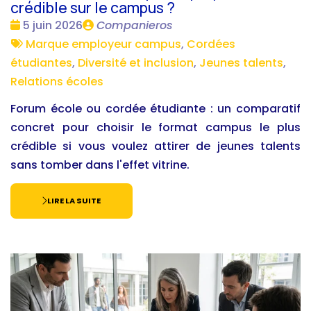
crédible sur le campus ?
Date
Publié
5 juin 2026
Companieros
:
Tags
par
Marque employeur campus
,
Cordées
:
étudiantes
,
Diversité et inclusion
,
Jeunes talents
,
Relations écoles
Forum école ou cordée étudiante : un comparatif
concret pour choisir le format campus le plus
crédible si vous voulez attirer de jeunes talents
sans tomber dans l'effet vitrine.
LIRE LA SUITE