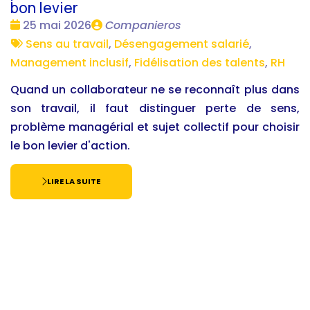
bon levier
Date
Publié
25 mai 2026
Companieros
:
Tags
par
Sens au travail
,
Désengagement salarié
,
:
Management inclusif
,
Fidélisation des talents
,
RH
Quand un collaborateur ne se reconnaît plus dans
son travail, il faut distinguer perte de sens,
problème managérial et sujet collectif pour choisir
le bon levier d'action.
LIRE LA SUITE