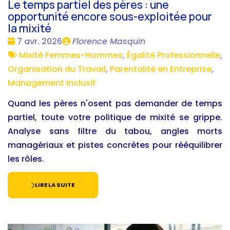
Le temps partiel des pères : une
opportunité encore sous-exploitée pour
la mixité
Date
Publié
7 avr. 2026
Florence Masquin
:
Tags
par
Mixité Femmes-Hommes
,
Égalité Professionnelle
,
:
Organisation du Travail
,
Parentalité en Entreprise
,
Management Inclusif
Quand les pères n'osent pas demander de temps
partiel, toute votre politique de mixité se grippe.
Analyse sans filtre du tabou, angles morts
managériaux et pistes concrètes pour rééquilibrer
les rôles.
LIRE LA SUITE