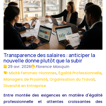
Transparence des salaires : anticiper la
nouvelle donne plutôt que la subir
Date
Publié
29 avr. 2026
Florence Masquin
:
Tags
par
Mixité Femmes-Hommes
,
Égalité Professionnelle
,
:
Managers de Proximité
,
Organisation du Travail
,
Diversité en Entreprise
Entre montée des exigences en matière d'égalité
professionnelle et attentes croissantes des