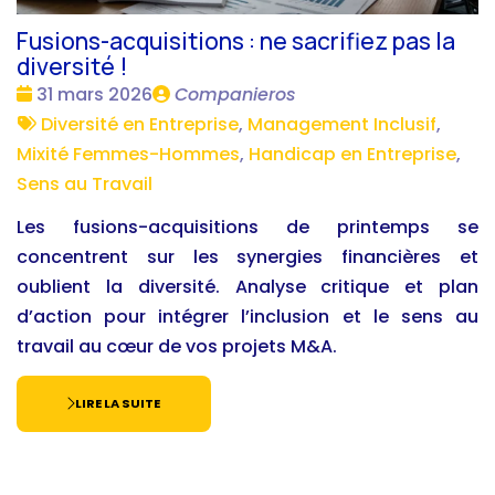
Fusions-acquisitions : ne sacrifiez pas la
diversité !
Date
Publié
31 mars 2026
Companieros
:
Tags
par
Diversité en Entreprise
,
Management Inclusif
,
:
Mixité Femmes-Hommes
,
Handicap en Entreprise
,
Sens au Travail
Les fusions-acquisitions de printemps se
concentrent sur les synergies financières et
oublient la diversité. Analyse critique et plan
d’action pour intégrer l’inclusion et le sens au
travail au cœur de vos projets M&A.
LIRE LA SUITE