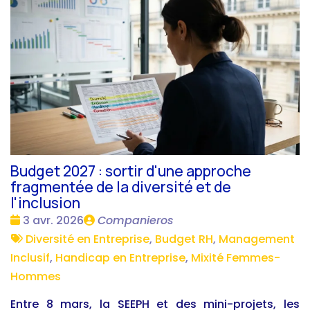
Budget 2027 : sortir d'une approche
fragmentée de la diversité et de
l'inclusion
Date
Publié
3 avr. 2026
Companieros
:
Tags
par
Diversité en Entreprise
,
Budget RH
,
Management
:
Inclusif
,
Handicap en Entreprise
,
Mixité Femmes-
Hommes
Entre 8 mars, la SEEPH et des mini-projets, les