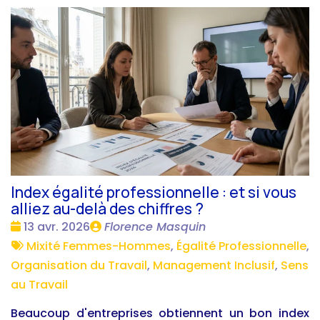
Index égalité professionnelle : et si vous
alliez au-delà des chiffres ?
Date
Publié
13 avr. 2026
Florence Masquin
:
Tags
par
Mixité Femmes-Hommes
,
Égalité Professionnelle
,
:
Organisation du Travail
,
Management Inclusif
,
Sens
au Travail
Beaucoup d'entreprises obtiennent un bon index