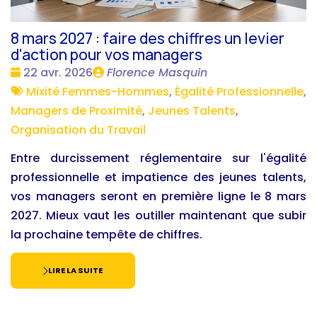
8 mars 2027 : faire des chiffres un levier
d'action pour vos managers
Date
Publié
22 avr. 2026
Florence Masquin
:
Tags
par
Mixité Femmes-Hommes
,
Égalité Professionnelle
,
:
Managers de Proximité
,
Jeunes Talents
,
Organisation du Travail
Entre durcissement réglementaire sur l'égalité
professionnelle et impatience des jeunes talents,
vos managers seront en première ligne le 8 mars
2027. Mieux vaut les outiller maintenant que subir
la prochaine tempête de chiffres.
LIRE LA SUITE