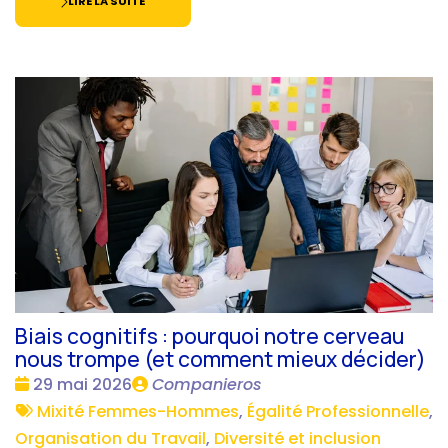
LIRE LA SUITE
Biais cognitifs : pourquoi notre cerveau
nous trompe (et comment mieux décider)
Date
Publié
29 mai 2026
Companieros
:
Tags
par
Mixité Femmes-Hommes
,
Égalité Professionnelle
,
:
Organisation du Travail
,
Diversité et inclusion