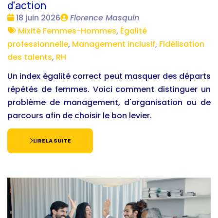
d'action
Date
Publié
18 juin 2026
Florence Masquin
:
Tags
par
Mixité Femmes-Hommes
,
Égalité
:
professionnelle
,
Management inclusif
,
Fidélisation
des talents
,
RH
Un index égalité correct peut masquer des départs
répétés de femmes. Voici comment distinguer un
problème de management, d'organisation ou de
parcours afin de choisir le bon levier.
LIRE LA SUITE