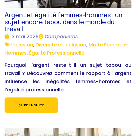
Argent et égalité femmes-hommes : un
sujet encore tabou dans le monde du
travail
Date
Publié
13 mai 2026
Companieros
:
Tags
par
Inclusion
,
Diversité et Inclusion
,
Mixité Femmes-
:
Hommes
,
Égalité Professionnelle
Pourquoi l’argent reste-t-il un sujet tabou au
travail ? Découvrez comment le rapport à l’argent
influence les inégalités femmes-hommes et
l’égalité professionnelle.
LIRE LA SUITE