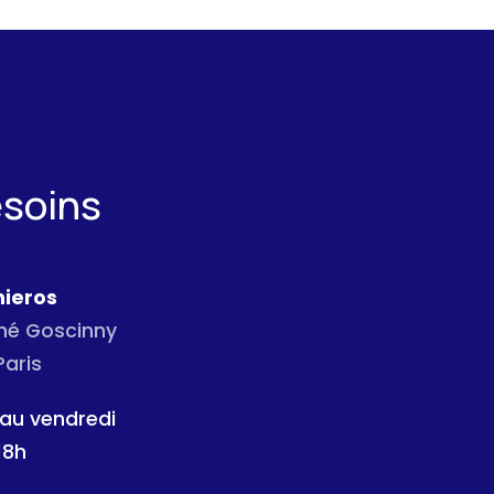
esoins
ieros
ené Goscinny
Paris
 au vendredi
18h