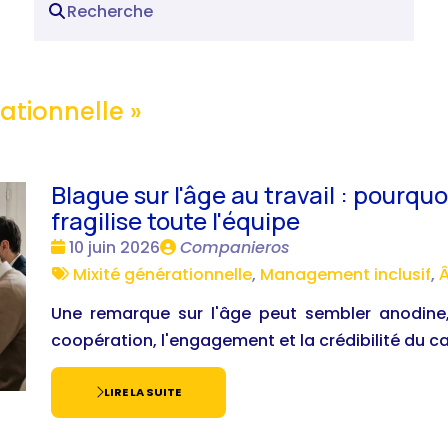
rationnelle
»
Blague sur l'âge au travail : pourqu
fragilise toute l'équipe
Date
Publié
10 juin 2026
Companieros
:
Tags
par
Mixité générationnelle
,
Management inclusif
,
Â
:
Une remarque sur l'âge peut sembler anodine,
coopération, l'engagement et la crédibilité du cad
LIRE LA SUITE