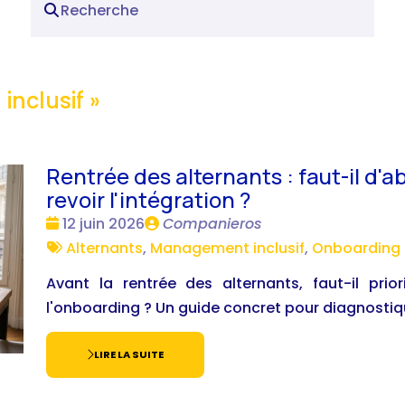
inclusif
»
Rentrée des alternants : faut-il d'a
revoir l'intégration ?
Date
Publié
12 juin 2026
Companieros
:
Tags
par
Alternants
,
Management inclusif
,
Onboarding i
:
Avant la rentrée des alternants, faut-il prio
l'onboarding ? Un guide concret pour diagnostiquer
LIRE LA SUITE