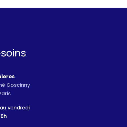
esoins
ieros
ené Goscinny
Paris
 au vendredi
18h