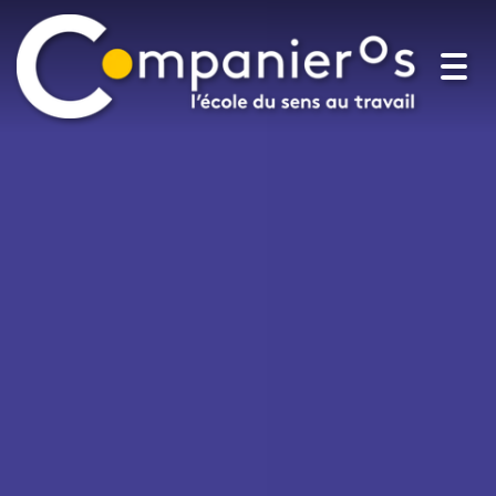
Togg
navi