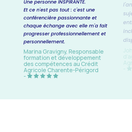
Une personne INSPIRANTE.
l'a
Et ce n'est pas tout : c'est une
suj
conférencière passionnante et
ent
chaque échange avec elle m'a fait
inc
progresser professionnellement et
dis
personnellement.
Joh
Marina Gravigny, Responsable
d’a
formation et développement
Ag
des compétences au Crédit
-
Agricole Charente-Périgord
-