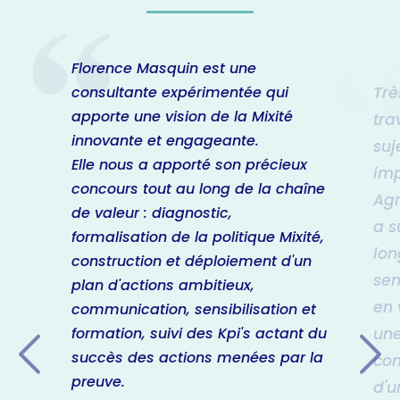
Florence Masquin est une
Trè
consultante expérimentée qui
apporte une vision de la Mixité
tra
innovante et engageante.
suj
Elle nous a apporté son précieux
imp
concours tout au long de la chaîne
Agr
de valeur : diagnostic,
a s
formalisation de la politique Mixité,
lon
construction et déploiement d'un
sen
plan d'actions ambitieux,
en 
communication, sensibilisation et
une
formation, suivi des Kpi's actant du
succès des actions menées par la
con
preuve.
d'u