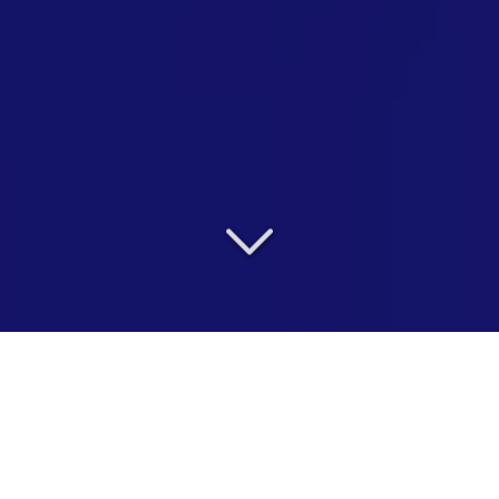
Harcèlement au travail
Formation
&
Conseil