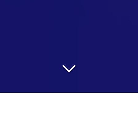
Parité homme-femme
Formation
&
Conseil