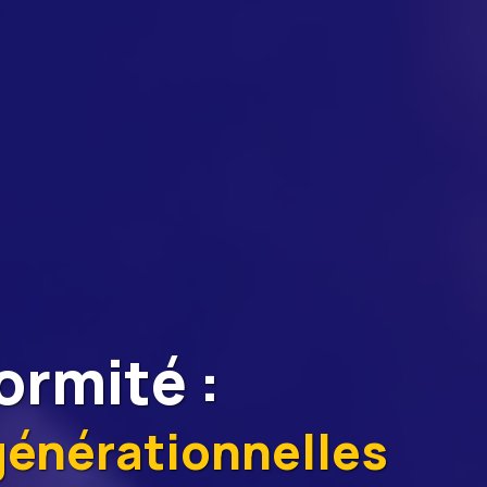
ormité
:
générationnelles