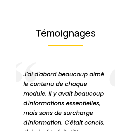
Témoignages
J'ai d'abord beaucoup aimé
J'
le contenu de chaque
re
module. Il y avait beaucoup
pe
d'informations essentielles,
ha
mais sans de surcharge
té
d'information. C'était concis.