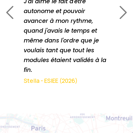
de
J'ai aimé le fait d'être
no
autonome et pouvoir
avancer à mon rythme,
di
quand j'avais le temps et
co
même dans l'ordre que je
mi
voulais tant que tout les
dif
modules étaient validés à la
l'
fin.
Cam
Stella - ESIEE (2026)