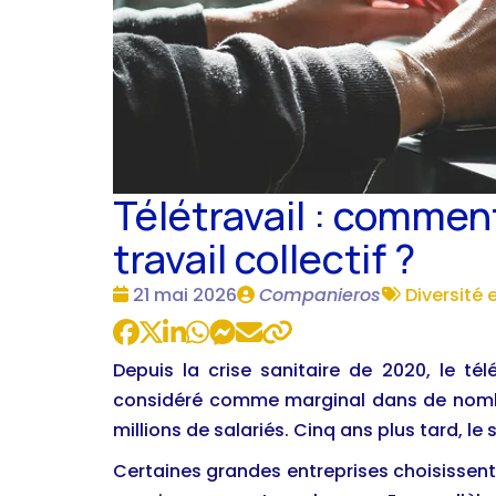
Télétravail : comment
travail collectif ?
Date
Publié
Tags
21 mai 2026
Companieros
Diversité 
:
par
:
Depuis la crise sanitaire de 2020, le té
considéré comme marginal dans de nombr
millions de salariés. Cinq ans plus tard, le
Certaines grandes entreprises choisissent 