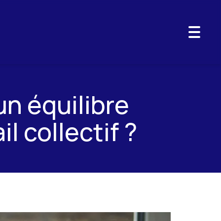
Toggl
naviga
un équilibre
il collectif ?