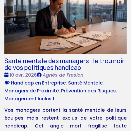
Santé mentale des managers : le trou noir
de vos politiques handicap
Date
Publié
10 avr. 2026
Agnès de Freslon
:
Tags
par
Handicap en Entreprise
,
Santé Mentale
,
:
Managers de Proximité
,
Prévention des Risques
,
Management Inclusif
Vos managers portent la santé mentale de leurs
équipes mais restent exclus de votre politique
handicap. Cet angle mort fragilise toute