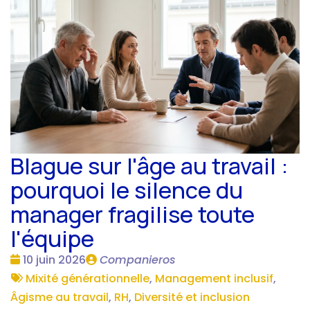
Blague sur l'âge au travail :
pourquoi le silence du
manager fragilise toute
l'équipe
Date
Publié
10 juin 2026
Companieros
:
Tags
par
Mixité générationnelle
,
Management inclusif
,
:
Âgisme au travail
,
RH
,
Diversité et inclusion