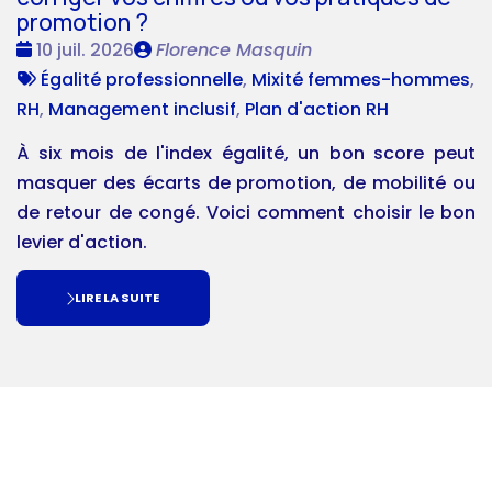
promotion ?
Date
Publié
10 juil. 2026
Florence Masquin
:
Tags
par
Égalité professionnelle
,
Mixité femmes-hommes
,
:
RH
,
Management inclusif
,
Plan d'action RH
À six mois de l'index égalité, un bon score peut
masquer des écarts de promotion, de mobilité ou
de retour de congé. Voici comment choisir le bon
levier d'action.
LIRE LA SUITE