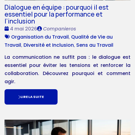
Dialogue en équipe : pourquoi il est
essentiel pour la performance et
l’inclusion
Date
Publié
4 mai 2026
Companieros
:
Tags
par
Organisation du Travail
,
Qualité de Vie au
:
Travail
,
Diversité et Inclusion
,
Sens au Travail
La communication ne suffit pas : le dialogue est
essentiel pour éviter les tensions et renforcer la
collaboration. Découvrez pourquoi et comment
agir.
LIRE LA SUITE