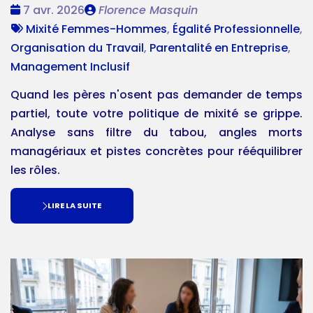
Date
Publié
7 avr. 2026
Florence Masquin
:
Tags
par
Mixité Femmes-Hommes
,
Égalité Professionnelle
,
:
Organisation du Travail
,
Parentalité en Entreprise
,
Management Inclusif
Quand les pères n'osent pas demander de temps
partiel, toute votre politique de mixité se grippe.
Analyse sans filtre du tabou, angles morts
managériaux et pistes concrètes pour rééquilibrer
les rôles.
LIRE LA SUITE