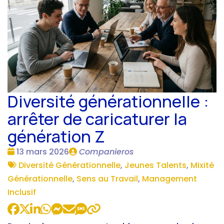
Diversité générationnelle :
arrêter de caricaturer la
génération Z
Date
Publié
13 mars 2026
Companieros
:
Tags
par
Diversité Générationnelle
,
Jeunes Talents
,
Mixité
:
Générationnelle
,
Sens au Travail
,
Management
Inclusif