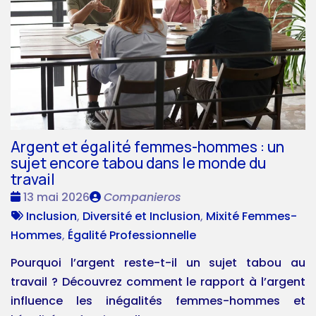
Argent et égalité femmes-hommes : un
sujet encore tabou dans le monde du
travail
Date
Publié
13 mai 2026
Companieros
:
Tags
par
Inclusion
,
Diversité et Inclusion
,
Mixité Femmes-
:
Hommes
,
Égalité Professionnelle
Pourquoi l’argent reste-t-il un sujet tabou au
travail ? Découvrez comment le rapport à l’argent
influence les inégalités femmes-hommes et