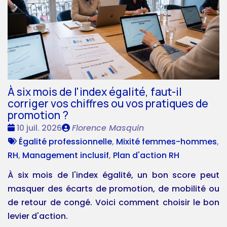
À six mois de l'index égalité, faut-il
corriger vos chiffres ou vos pratiques de
promotion ?
Date
Publié
10 juil. 2026
Florence Masquin
:
Tags
par
Égalité professionnelle
,
Mixité femmes-hommes
,
:
RH
,
Management inclusif
,
Plan d'action RH
À six mois de l'index égalité, un bon score peut
masquer des écarts de promotion, de mobilité ou
de retour de congé. Voici comment choisir le bon
levier d'action.