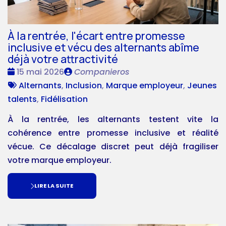
À la rentrée, l'écart entre promesse
inclusive et vécu des alternants abîme
déjà votre attractivité
Date
Publié
15 mai 2026
Companieros
:
Tags
par
Alternants
,
Inclusion
,
Marque employeur
,
Jeunes
:
talents
,
Fidélisation
À la rentrée, les alternants testent vite la
cohérence entre promesse inclusive et réalité
vécue. Ce décalage discret peut déjà fragiliser
votre marque employeur.
LIRE LA SUITE