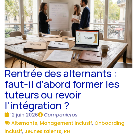
Rentrée des alternants :
faut-il d'abord former les
tuteurs ou revoir
l'intégration ?
Date
Publié
12 juin 2026
Companieros
:
Tags
par
Alternants
,
Management inclusif
,
Onboarding
:
inclusif
,
Jeunes talents
,
RH