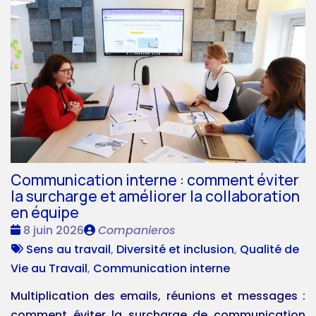
Communication interne : comment éviter
la surcharge et améliorer la collaboration
en équipe
Date
Publié
8 juin 2026
Companieros
:
Tags
par
Sens au travail
,
Diversité et inclusion
,
Qualité de
:
Vie au Travail
,
Communication interne
Multiplication des emails, réunions et messages :
comment éviter la surcharge de communication