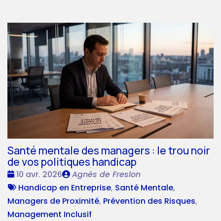
Santé mentale des managers : le trou noir
de vos politiques handicap
Date
Publié
10 avr. 2026
Agnès de Freslon
:
Tags
par
Handicap en Entreprise
,
Santé Mentale
,
:
Managers de Proximité
,
Prévention des Risques
,
Management Inclusif